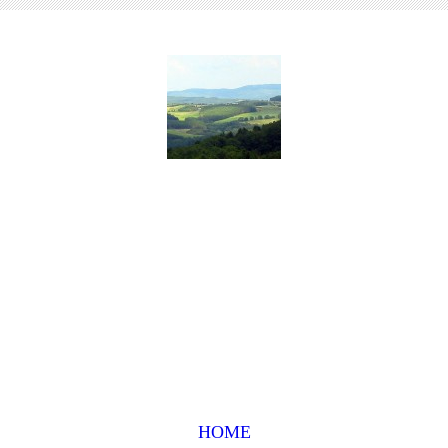
www.rheinbach-
wandern.de
Portal für anspruchsvolle
Wanderungen
HOME