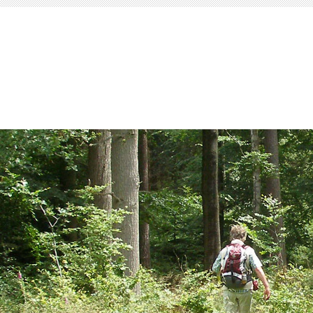
.rheinbach-wandern.de
rtal für anspruchsvolle Wanderungen