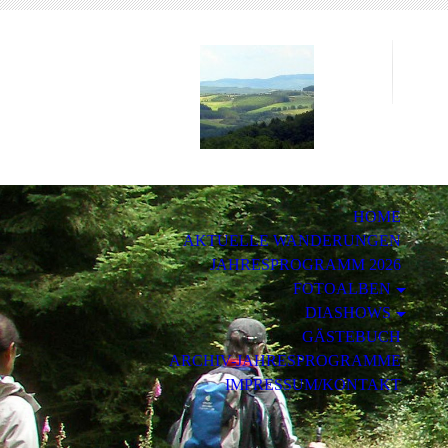
www
Po
HOME
AKTUELLE WANDERUNGEN
JAHRESPROGRAMM 2026
FOTOALBEN
DIASHOWS
GÄSTEBUCH
ARCHIV-JAHRESPROGRAMME
IMPRESSUM/KONTAKT