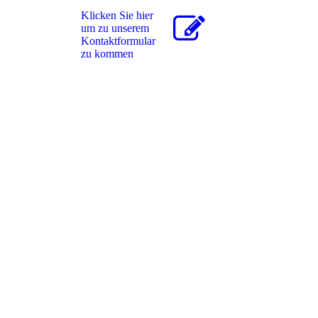
Klicken Sie hier
um zu unserem
Kon­takt­for­mu­lar
zu kommen