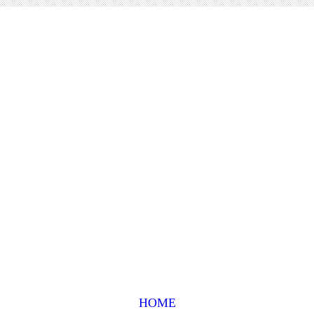
www.rheinbach-
wandern.de
Portal für anspruchsvolle
Wanderungen
HOME